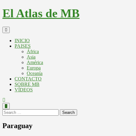
El Atlas de MB
INICIO
PAISES
África
Asia
América
Europa
Oceanía
CONTACTO
SOBRE MB
VÍDEOS
Search
Paraguay