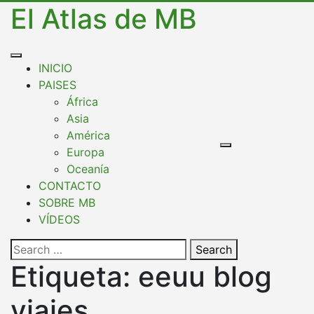
Skip
El Atlas de MB
to
content
Open
INICIO
Button
PAISES
África
Asia
América
Europa
Oceanía
CONTACTO
SOBRE MB
VÍDEOS
Close
Search
Button
Etiqueta:
eeuu blog
viajes