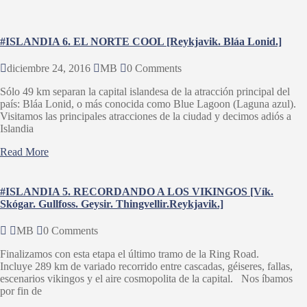
#ISLANDIA 6. EL NORTE COOL [Reykjavik. Bláa Lonid.]
diciembre 24, 2016
MB
0 Comments
Sólo 49 km separan la capital islandesa de la atracción principal del
país: Bláa Lonid, o más conocida como Blue Lagoon (Laguna azul).
Visitamos las principales atracciones de la ciudad y decimos adiós a
Islandia
Read More
#ISLANDIA 5. RECORDANDO A LOS VIKINGOS [Vík.
Skógar. Gullfoss. Geysir. Thingvellir.Reykjavik.]
MB
0 Comments
Finalizamos con esta etapa el último tramo de la Ring Road.
Incluye 289 km de variado recorrido entre cascadas, géiseres, fallas,
escenarios vikingos y el aire cosmopolita de la capital. Nos íbamos
por fin de