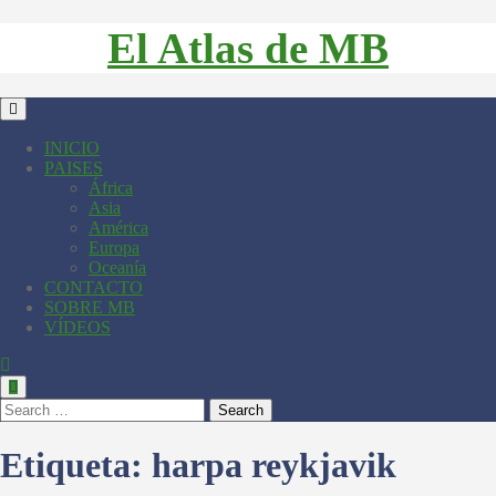
El Atlas de MB
INICIO
PAISES
África
Asia
América
Europa
Oceanía
CONTACTO
SOBRE MB
VÍDEOS
Search
Etiqueta:
harpa reykjavik