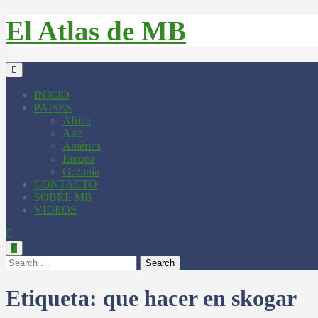
El Atlas de MB
INICIO
PAISES
África
Asia
América
Europa
Oceanía
CONTACTO
SOBRE MB
VÍDEOS
Search
Etiqueta:
que hacer en skogar