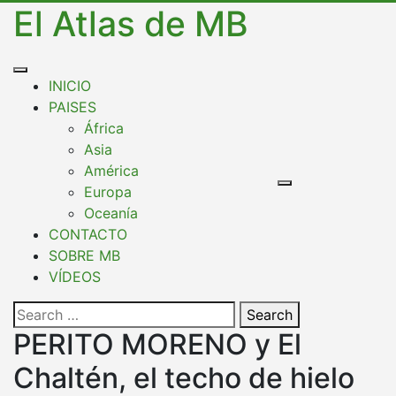
Skip
El Atlas de MB
to
content
Open
INICIO
Button
PAISES
África
Asia
América
Europa
Oceanía
CONTACTO
SOBRE MB
VÍDEOS
Close
Search
Button
PERITO MORENO y El
Chaltén, el techo de hielo