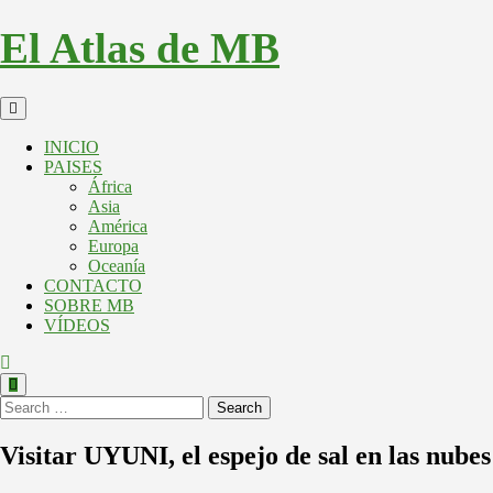
El Atlas de MB
INICIO
PAISES
África
Asia
América
Europa
Oceanía
CONTACTO
SOBRE MB
VÍDEOS
Search
Visitar UYUNI, el espejo de sal en las nubes