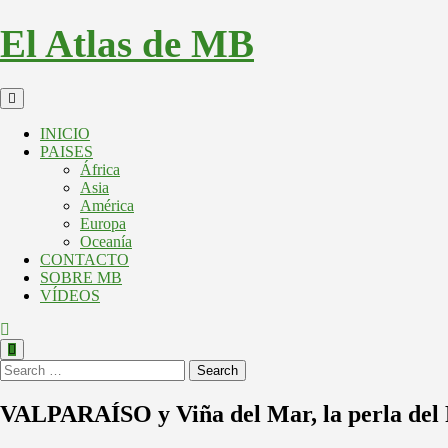
El Atlas de MB
INICIO
PAISES
África
Asia
América
Europa
Oceanía
CONTACTO
SOBRE MB
VÍDEOS
Search
VALPARAÍSO y Viña del Mar, la perla del 