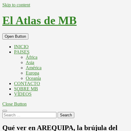
Skip to content
El Atlas de MB
Open Button
INICIO
PAISES
África
Asia
América
Europa
Oceanía
CONTACTO
SOBRE MB
VÍDEOS
Close Button
Search
Qué ver en AREQUIPA, la brújula del