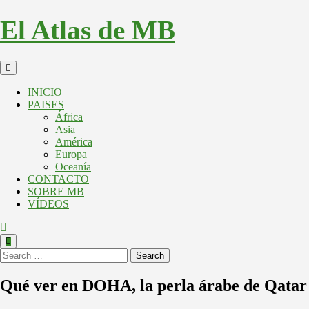
El Atlas de MB
INICIO
PAISES
África
Asia
América
Europa
Oceanía
CONTACTO
SOBRE MB
VÍDEOS
Search
Qué ver en DOHA, la perla árabe de Qatar