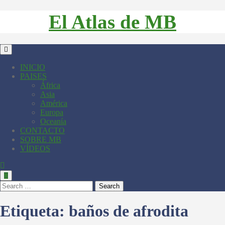
El Atlas de MB
INICIO
PAISES
África
Asia
América
Europa
Oceanía
CONTACTO
SOBRE MB
VÍDEOS
Search
Etiqueta:
baños de afrodita