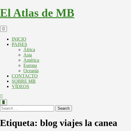
El Atlas de MB
INICIO
PAISES
África
Asia
América
Europa
Oceanía
CONTACTO
SOBRE MB
VÍDEOS
Search
Etiqueta:
blog viajes la canea