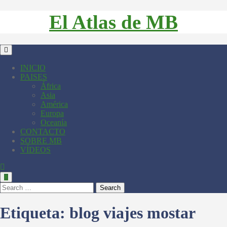
El Atlas de MB
INICIO
PAISES
África
Asia
América
Europa
Oceanía
CONTACTO
SOBRE MB
VÍDEOS
Search
Etiqueta:
blog viajes mostar