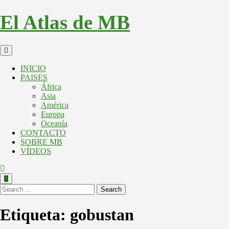
Skip
El Atlas de MB
to
content
Open
Button
INICIO
PAISES
África
Asia
América
Europa
Oceanía
CONTACTO
SOBRE MB
VÍDEOS
Close
Button
Search
Etiqueta:
gobustan