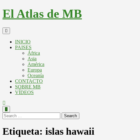
El Atlas de MB
INICIO
PAISES
África
Asia
América
Europa
Oceanía
CONTACTO
SOBRE MB
VÍDEOS
Search
Etiqueta:
islas hawaii