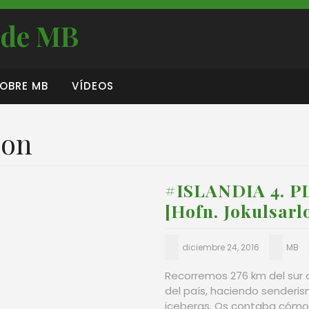
s de MB
OBRE MB
VÍDEOS
lon
#ISLANDIA 4. P
[Hofn. Jokulsarlo
diciembre 24, 2016
MB
Recorremos 276 km del sur de
del país, haciendo senderis
icebergs. Os contaba cómo 