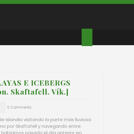
LAYAS E ICEBERGS
n. Skaftafell. Vík.]
0 Comments
 Islandia visitando la parte más lluviosa
mo por Skaftafell y navegando entre
habíamos pasado el día anterior en