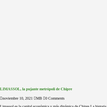
LIMASSOL, la pujante metrópoli de Chipre
noviembre 10, 2021
MB
0 Comments
Limassol es la capital económica y más dinámica de Chipre La historia