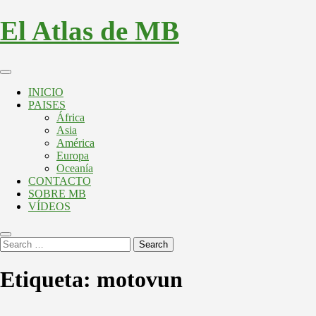
El Atlas de MB
INICIO
PAISES
África
Asia
América
Europa
Oceanía
CONTACTO
SOBRE MB
VÍDEOS
Search
Etiqueta:
motovun