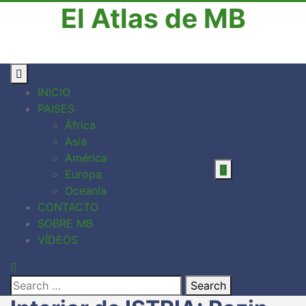
El Atlas de MB
INICIO
PAISES
África
Asia
América
Europa
Oceanía
CONTACTO
SOBRE MB
VÍDEOS
Search