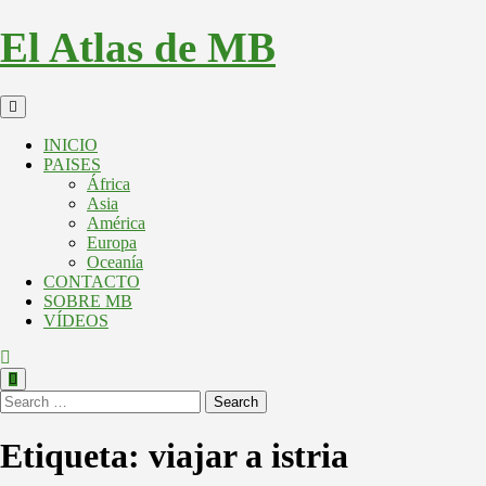
El Atlas de MB
INICIO
PAISES
África
Asia
América
Europa
Oceanía
CONTACTO
SOBRE MB
VÍDEOS
Search
Etiqueta:
viajar a istria