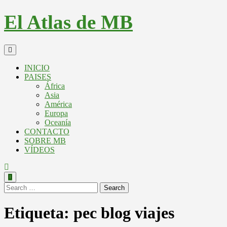
El Atlas de MB
INICIO
PAISES
África
Asia
América
Europa
Oceanía
CONTACTO
SOBRE MB
VÍDEOS
Search
Etiqueta:
pec blog viajes