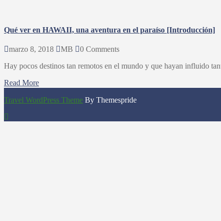
Qué ver en HAWAII, una aventura en el paraíso [Introducción]
marzo 8, 2018
MB
0 Comments
Hay pocos destinos tan remotos en el mundo y que hayan influido tanto
Read More
Travel WordPress Theme
By Themespride