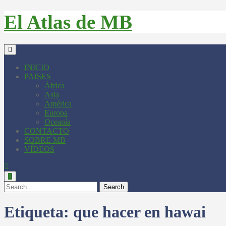
El Atlas de MB
INICIO
PAISES
África
Asia
América
Europa
Oceanía
CONTACTO
SOBRE MB
VÍDEOS
Search
Etiqueta:
que hacer en hawai