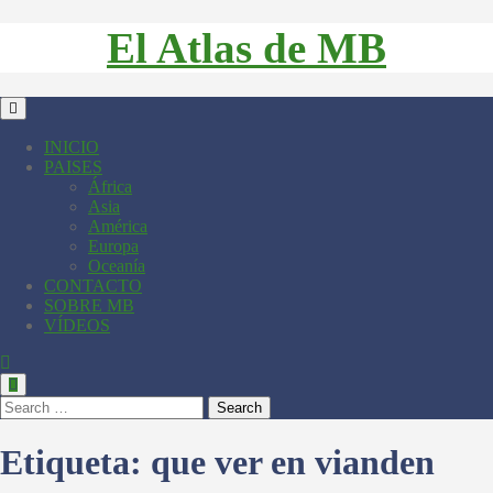
El Atlas de MB
INICIO
PAISES
África
Asia
América
Europa
Oceanía
CONTACTO
SOBRE MB
VÍDEOS
Search
Etiqueta:
que ver en vianden