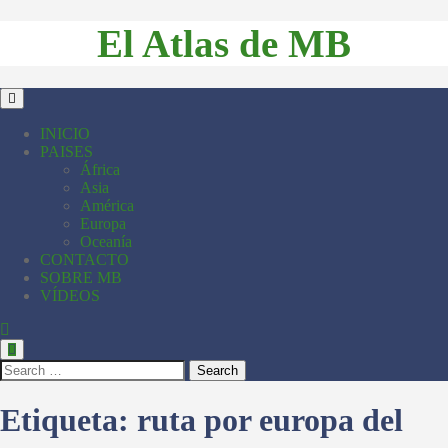
El Atlas de MB
INICIO
PAISES
África
Asia
América
Europa
Oceanía
CONTACTO
SOBRE MB
VÍDEOS
Search
Etiqueta:
ruta por europa del