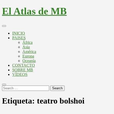
El Atlas de MB
INICIO
PAISES
África
Asia
América
Europa
Oceanía
CONTACTO
SOBRE MB
VÍDEOS
Search
Etiqueta:
teatro bolshoi