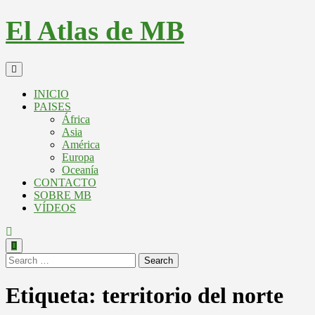
El Atlas de MB
INICIO
PAISES
África
Asia
América
Europa
Oceanía
CONTACTO
SOBRE MB
VÍDEOS
Search
Etiqueta:
territorio del norte