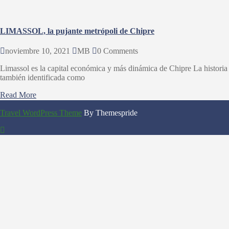
LIMASSOL, la pujante metrópoli de Chipre
noviembre 10, 2021
MB
0 Comments
Limassol es la capital económica y más dinámica de Chipre La historia
también identificada como
Read More
Travel WordPress Theme
By Themespride