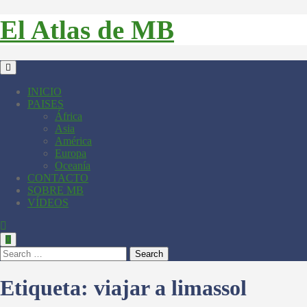
El Atlas de MB
INICIO
PAISES
África
Asia
América
Europa
Oceanía
CONTACTO
SOBRE MB
VÍDEOS
Search
Etiqueta:
viajar a limassol