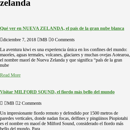
zelanda
Qué ver en NUEVA ZELANDA, el país de la gran nube blanca
diciembre 7, 2018
MB
0 Comments
La aventura kiwi es una experiencia única en los confines del mundo:
maoríes, aguas termales, volcanes, glaciares y muchas ovejas Aotearoa,
el nombre maorí de Nueva Zelanda y que significa “país de la gran
nube
Read More
Visitar MILFORD SOUND, el fiordo más bello del mundo
MB
2 Comments
Un impresionante fiordo remoto y defendido por 1500 metros de
paredes verticales, donde nadan focas, delfines y pingüinos Piopiotahi
es el nombre en maorí de Milford Sound, considerado el fiordo más
bello del mundo. Para