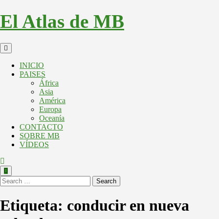
El Atlas de MB
INICIO
PAISES
África
Asia
América
Europa
Oceanía
CONTACTO
SOBRE MB
VÍDEOS
Search
Etiqueta:
conducir en nueva