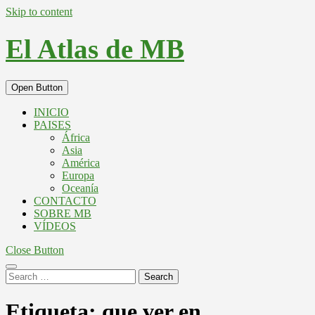
Skip to content
El Atlas de MB
Open Button
INICIO
PAISES
África
Asia
América
Europa
Oceanía
CONTACTO
SOBRE MB
VÍDEOS
Close Button
Search
Etiqueta:
que ver en