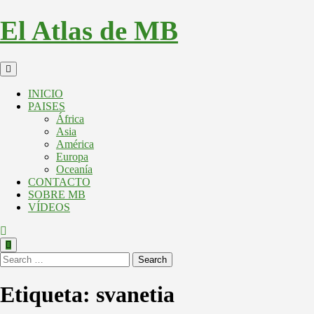
El Atlas de MB
INICIO
PAISES
África
Asia
América
Europa
Oceanía
CONTACTO
SOBRE MB
VÍDEOS
Search
Etiqueta:
svanetia