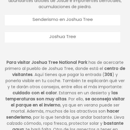
abundantes árboles de Josué e imponentes berrocales,
acumulaciones de piedra.
Senderismo en Joshua Tree
Joshua Tree
Para visitar Joshua Tree National Park
has de acercarte
primero al pueblo de Joshua Tree, donde está el
centro de
visitantes
. Aquí tienes que pagar la entrada (
30$
) y
ponerla visible en tu coche. También te explicarán qué ver
y te darán otros consejos, entre ellos el más importante:
cuidado con el calor
. Estamos en un desierto y
las
temperaturas son muy altas
. Por ello,
se aconseja visitar
el parque en el invierno
, ya que en verano puede ser
mortal. Además, muchos de los atractivos son
hacer
senderismo
, por lo que tendrás que andar bastante. Lleva
calzado cómodo, ropa fresca, protector solar y
bastante
agua
: te hará falta. Otro de los aspectos a tener en