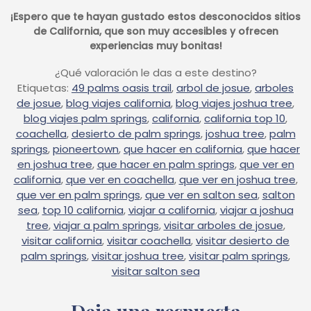
¡Espero que te hayan gustado estos desconocidos sitios
de California, que son muy accesibles y ofrecen
experiencias muy bonitas!
¿Qué valoración le das a este destino?
Etiquetas:
49 palms oasis trail
,
arbol de josue
,
arboles
de josue
,
blog viajes california
,
blog viajes joshua tree
,
blog viajes palm springs
,
california
,
california top 10
,
coachella
,
desierto de palm springs
,
joshua tree
,
palm
springs
,
pioneertown
,
que hacer en california
,
que hacer
en joshua tree
,
que hacer en palm springs
,
que ver en
california
,
que ver en coachella
,
que ver en joshua tree
,
que ver en palm springs
,
que ver en salton sea
,
salton
sea
,
top 10 california
,
viajar a california
,
viajar a joshua
tree
,
viajar a palm springs
,
visitar arboles de josue
,
visitar california
,
visitar coachella
,
visitar desierto de
palm springs
,
visitar joshua tree
,
visitar palm springs
,
visitar salton sea