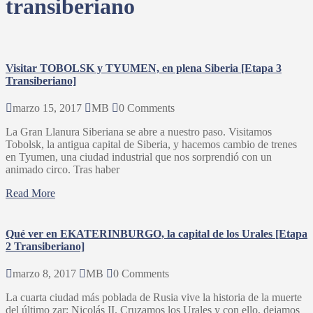
transiberiano
Visitar TOBOLSK y TYUMEN, en plena Siberia [Etapa 3
Transiberiano]
marzo 15, 2017
MB
0 Comments
La Gran Llanura Siberiana se abre a nuestro paso. Visitamos
Tobolsk, la antigua capital de Siberia, y hacemos cambio de trenes
en Tyumen, una ciudad industrial que nos sorprendió con un
animado circo. Tras haber
Read More
Qué ver en EKATERINBURGO, la capital de los Urales [Etapa
2 Transiberiano]
marzo 8, 2017
MB
0 Comments
La cuarta ciudad más poblada de Rusia vive la historia de la muerte
del último zar: Nicolás II. Cruzamos los Urales y con ello, dejamos