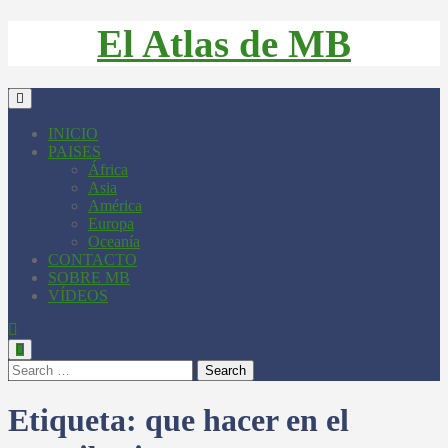
El Atlas de MB
INICIO
PAISES
África
Asia
América
Europa
Oceanía
CONTACTO
SOBRE MB
VÍDEOS
Search
Etiqueta:
que hacer en el