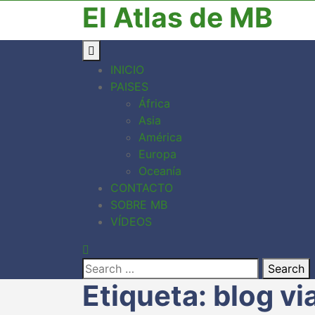
El Atlas de MB
INICIO
PAISES
África
Asia
América
Europa
Oceanía
CONTACTO
SOBRE MB
VÍDEOS
Search
Etiqueta:
blog vi