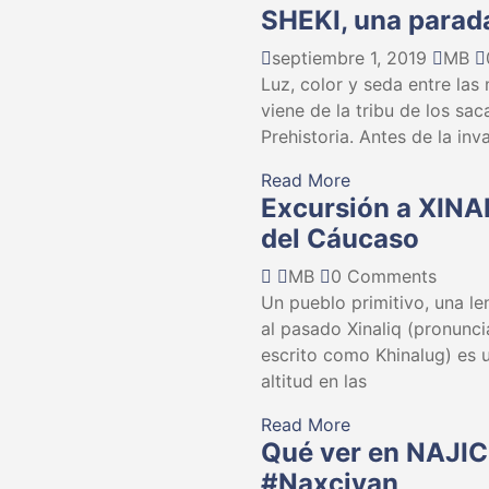
SHEKI, una parada
septiembre 1, 2019
MB
Luz, color y seda entre la
viene de la tribu de los sa
Prehistoria. Antes de la inv
Read More
Excursión a XINA
del Cáucaso
MB
0 Comments
Un pueblo primitivo, una len
al pasado Xinaliq (pronunc
escrito como Khinalug) es 
altitud en las
Read More
Qué ver en NAJIC
#Naxçivan