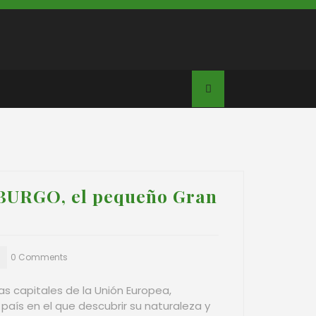
BURGO, el pequeño Gran
0 Comments
as capitales de la Unión Europea,
aís en el que descubrir su naturaleza y