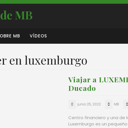
s de MB
OBRE MB
VÍDEOS
er en luxemburgo
Viajar a LUXEM
Ducado
junio 25, 2022
MB
Centro financiero y una de l
Luxemburgo es un pequeño p