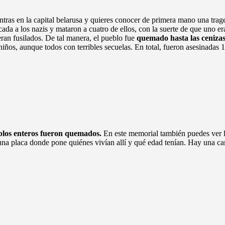
uentras en la capital belarusa y quieres conocer de primera mano una tr
da a los nazis y mataron a cuatro de ellos, con la suerte de que uno era
eran fusilados. De tal manera, el pueblo fue
quemado hasta las ceniza
niños, aunque todos con terribles secuelas. En total, fueron asesinadas 
blos enteros fueron quemados.
En este memorial también puedes ver l
y una placa donde pone quiénes vivían allí y qué edad tenían. Hay una 