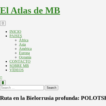
Skip
El Atlas de MB
to
content
Open
Button
INICIO
PAISES
África
Asia
América
Europa
Oceanía
CONTACTO
SOBRE MB
VÍDEOS
Close
Button
Search
Ruta en la Bielorrusia profunda: POL