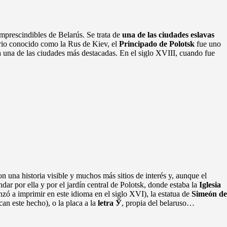
imprescindibles de Belarús. Se trata de
una de las ciudades eslavas
torio conocido como la Rus de Kiev, el
Principado de Polotsk
fue uno
ra una de las ciudades más destacadas. En el siglo XVIII, cuando fue
 una historia visible y muchos más sitios de interés y, aunque el
r por ella y por el jardín central de Polotsk, donde estaba la
Iglesia
ó a imprimir en este idioma en el siglo XVI), la estatua de
Simeón de
an este hecho), o la placa a la
letra Ў
, propia del belaruso…