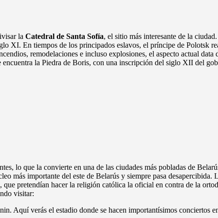
ivisar la
Catedral de Santa Sofía
, el sitio más interesante de la ciuda
siglo XI. En tiempos de los principados eslavos, el príncipe de Polotsk 
os incendios, remodelaciones e incluso explosiones, el aspecto actual dat
se encuentra la Piedra de Boris, con una inscripción del siglo XII del go
tes, lo que la convierte en una de las ciudades más pobladas de Belarús.
cleo más importante del este de Belarús y siempre pasa desapercibida. 
, que pretendían hacer la religión católica la oficial en contra de la o
ndo visitar:
enin. Aquí verás el estadio donde se hacen importantísimos conciertos en