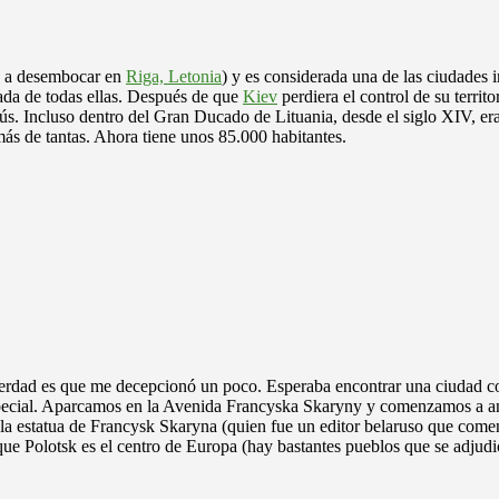
ga a desembocar en
Riga, Letonia
) y es considerada una de las ciudades 
cada de todas ellas. Después de que
Kiev
perdiera el control de su terri
arús. Incluso dentro del Gran Ducado de Lituania, desde el siglo XIV, e
ás de tantas. Ahora tiene unos 85.000 habitantes.
 verdad es que me decepcionó un poco. Esperaba encontrar una ciudad con
special. Aparcamos en la Avenida Francyska Skaryny y comenzamos a anda
a estatua de Francysk Skaryna (quien fue un editor belaruso que comenz
que Polotsk es el centro de Europa (hay bastantes pueblos que se adjudic