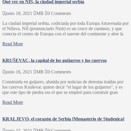
Qué ver en NIŠ, la ciudad imperial serbia
junio 18, 2021
MB
0 Comments
La ciudad imperial serbia, codiciada por toda Europa Atravesada por
el Nišava, Niš (pronunciado Nish) es un cruce de caminos, y que
conecta el centro de Europa con el sureste del continente y abre la
Read More
KRUŠEVAC, la capital de los guijarros y los cuervos
junio 16, 2021
MB
0 Comments
Construida en guijarro, abatida por noticias de derrotas traídas por
los cuervos Kruševac quiere decir “el lugar de los guijarros“, y es
que este tipo de piedra era el que se empleó para construir gran
Read More
KRALJEVO, el corazón de Serbia [Monasterio de Studenica]
junio 15, 2021
MB
0 Comments