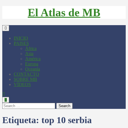
El Atlas de MB
INICIO
PAISES
África
Asia
América
Europa
Oceanía
CONTACTO
SOBRE MB
VÍDEOS
Search
Etiqueta:
top 10 serbia